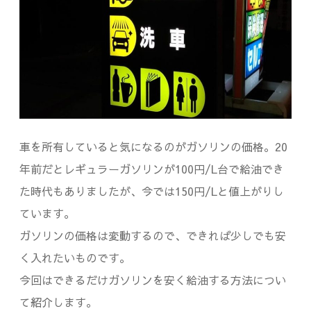
車
が
必
須
だ
っ
車を所有していると気になるのがガソリンの価格。20
た
年前だとレギュラーガソリンが100円/L台で給油でき
た時代もありましたが、今では150円/Lと値上がりし
件
ています。
ガソリンの価格は変動するので、できれば少しでも安
く入れたいものです。
今回はできるだけガソリンを安く給油する方法につい
て紹介します。