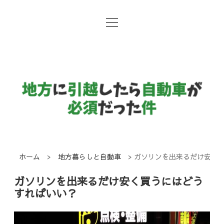
open
地方暮らしと自動車
menu
日常コラム
地
方
国産メーカー
に
引
越
し
ホーム
>
地方暮らしと自動車
>
ガソリンを出来るだけ安く
た
ガソリンを出来るだけ安く買うにはどう
ら
すればいい？
自
動