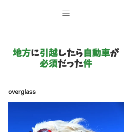
open
地方暮らしと自動車
menu
日常コラム
地
方
国産メーカー
に
引
越
し
overglass
た
ら
自
動