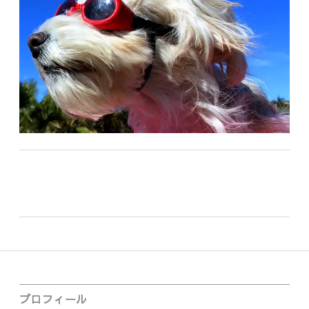
車
が
必
須
だ
っ
た
件
Sidebar
プロフィール