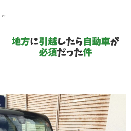
ーカー
地
方
に
引
越
し