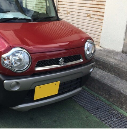
た
ら
自
動
車
が
必