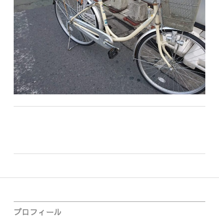
車
が
必
須
だ
っ
た
件
Sidebar
プロフィール