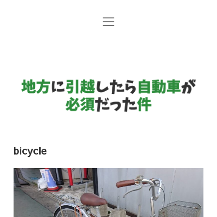
open
地方暮らしと自動車
menu
日常コラム
地
方
国産メーカー
に
引
越
し
bicycle
た
ら
自
動