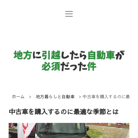
open
地方暮らしと自動車
menu
日常コラム
地
方
国産メーカー
に
引
越
し
ホーム
>
地方暮らしと自動車
>
中古車を購入するのに最適
た
中古車を購入するのに最適な季節とは
ら
自
動