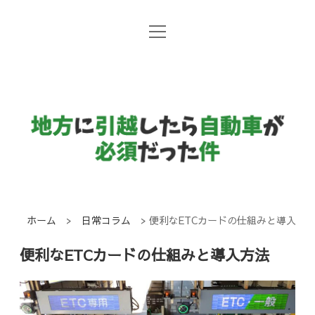
open
地方暮らしと自動車
menu
日常コラム
地
方
国産メーカー
に
引
越
し
ホーム
>
日常コラム
>
便利なETCカードの仕組みと導入方
た
便利なETCカードの仕組みと導入方法
ら
自
動