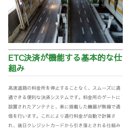
車
が
必
須
だ
ETC決済が機能する基本的な仕
っ
組み
た
件
高速道路の料金所を停止することなく、スムーズに通
過できる便利な決済システムです。料金所のゲートに
設置されたアンテナと、車に搭載した機器が無線で通
信を行います。これにより通行料金が自動で計算さ
れ、後日クレジットカードから引き落とされる仕組み