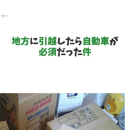
ーカー
地
方
に
引
越
し