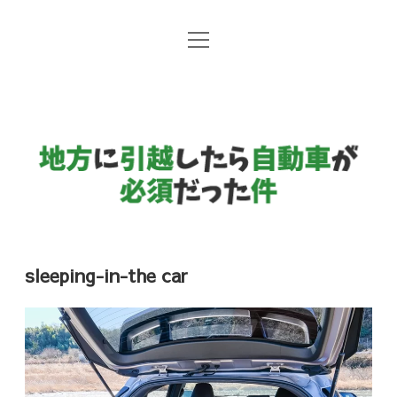
open
地方暮らしと自動車
menu
日常コラム
地
方
国産メーカー
に
引
越
し
sleeping-in-the car
た
ら
自
動