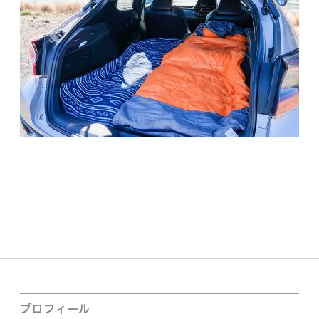
車
が
必
須
だ
っ
た
件
Sidebar
プロフィール