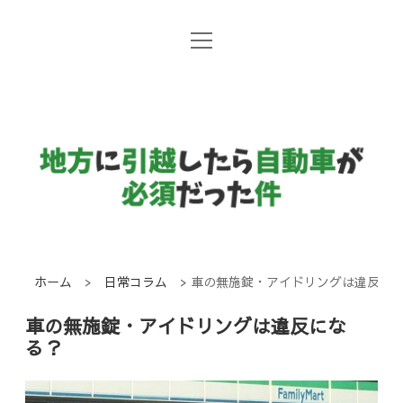
open
地方暮らしと自動車
menu
日常コラム
地
方
国産メーカー
に
引
越
し
ホーム
>
日常コラム
>
車の無施錠・アイドリングは違反に
た
車の無施錠・アイドリングは違反にな
ら
る？
自
動