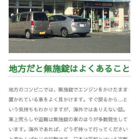
車
が
必
須
だ
っ
地方だと無施錠はよくあること
た
件
地方のコンビニでは、無施錠でエンジンをかけたまま
置かれている車をよく見かけます。すぐ戻るから…と
いう気持ちもわかりますが、海外ではありえない話。
車上荒らしや盗難は無施錠の車のほうが多数発生して
います。海外であれば、どうぞ持って行ってください
と言わんばかりの行動です。日本は平和とはいえ盗難