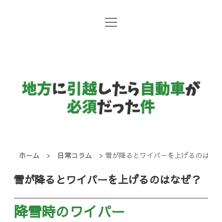
open
地方暮らしと自動車
menu
日常コラム
地
方
国産メーカー
に
引
越
し
ホーム
>
日常コラム
>
雪が降るとワイパーを上げるのはな
た
雪が降るとワイパーを上げるのはなぜ？
ら
自
降雪時のワイパー
動