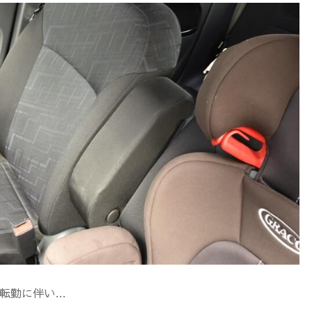
た
ら
自
動
車
が
必
転勤に伴い…