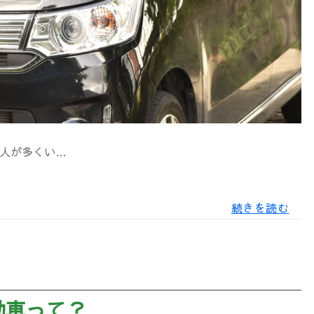
う
が
良
い
理
由
人が多くい…
地
続きを読む
方
暮
ら
し
に
動車って？
お