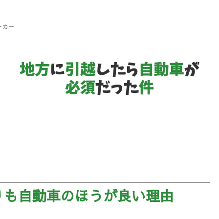
ーカー
地
方
に
引
越
りも自動車のほうが良い理由
し