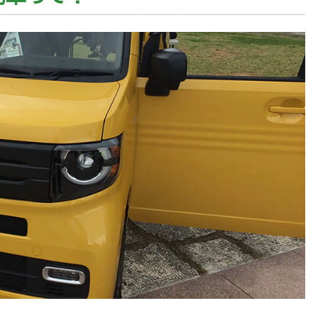
け
る
軽
自
動
車
の
落
と
し
穴