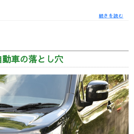
須
だ
地
続きを読む
方
っ
暮
ら
し
た
は
自動車の落とし穴
バ
件
イ
ク
よ
り
も
自
動
車
の
ほ